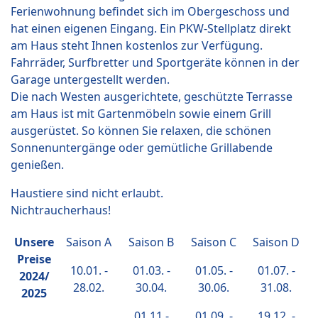
Ferienwohnung befindet sich im Obergeschoss und
hat einen eigenen Eingang. Ein PKW-Stellplatz direkt
am Haus steht Ihnen kostenlos zur Verfügung.
Fahrräder, Surfbretter und Sportgeräte können in der
Garage untergestellt werden.
Die nach Westen ausgerichtete, geschützte Terrasse
am Haus ist mit Gartenmöbeln sowie einem Grill
ausgerüstet. So können Sie relaxen, die schönen
Sonnenuntergänge oder gemütliche Grillabende
genießen.
Haustiere sind nicht erlaubt.
Nichtraucherhaus!
Unsere
Saison A
Saison B
Saison C
Saison D
Preise
10.01. -
01.03. -
01.05. -
01.07. -
2024/
28.02.
30.04.
30.06.
31.08.
2025
01.11.-
01.09. -
19.12. -