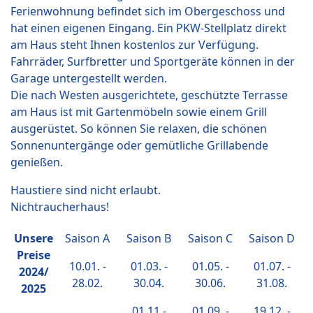
Ferienwohnung befindet sich im Obergeschoss und
hat einen eigenen Eingang. Ein PKW-Stellplatz direkt
am Haus steht Ihnen kostenlos zur Verfügung.
Fahrräder, Surfbretter und Sportgeräte können in der
Garage untergestellt werden.
Die nach Westen ausgerichtete, geschützte Terrasse
am Haus ist mit Gartenmöbeln sowie einem Grill
ausgerüstet. So können Sie relaxen, die schönen
Sonnenuntergänge oder gemütliche Grillabende
genießen.
Haustiere sind nicht erlaubt.
Nichtraucherhaus!
Unsere
Saison A
Saison B
Saison C
Saison D
Preise
10.01. -
01.03. -
01.05. -
01.07. -
2024/
28.02.
30.04.
30.06.
31.08.
2025
01.11.-
01.09. -
19.12. -