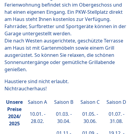
Ferienwohnung befindet sich im Obergeschoss und
hat einen eigenen Eingang. Ein PKW-Stellplatz direkt
am Haus steht Ihnen kostenlos zur Verfügung.
Fahrräder, Surfbretter und Sportgeräte können in der
Garage untergestellt werden.
Die nach Westen ausgerichtete, geschützte Terrasse
am Haus ist mit Gartenmöbeln sowie einem Grill
ausgerüstet. So können Sie relaxen, die schönen
Sonnenuntergänge oder gemütliche Grillabende
genießen.
Haustiere sind nicht erlaubt.
Nichtraucherhaus!
Unsere
Saison A
Saison B
Saison C
Saison D
Preise
10.01. -
01.03. -
01.05. -
01.07. -
2024/
28.02.
30.04.
30.06.
31.08.
2025
01.11.-
01.09. -
19.12. -