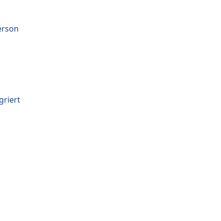
erson
griert