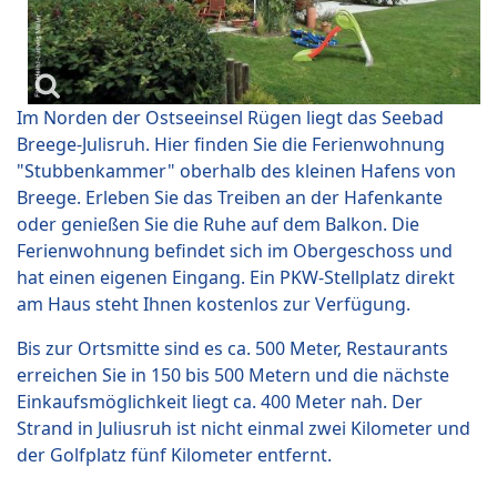
Im Norden der Ostseeinsel Rügen liegt das Seebad
Breege-Julisruh. Hier finden Sie die Ferienwohnung
"Stubbenkammer" oberhalb des kleinen Hafens von
Breege. Erleben Sie das Treiben an der Hafenkante
oder genießen Sie die Ruhe auf dem Balkon. Die
Ferienwohnung befindet sich im Obergeschoss und
hat einen eigenen Eingang. Ein PKW-Stellplatz direkt
am Haus steht Ihnen kostenlos zur Verfügung.
Bis zur Ortsmitte sind es ca. 500 Meter, Restaurants
erreichen Sie in 150 bis 500 Metern und die nächste
Einkaufsmöglichkeit liegt ca. 400 Meter nah. Der
Strand in Juliusruh ist nicht einmal zwei Kilometer und
der Golfplatz fünf Kilometer entfernt.