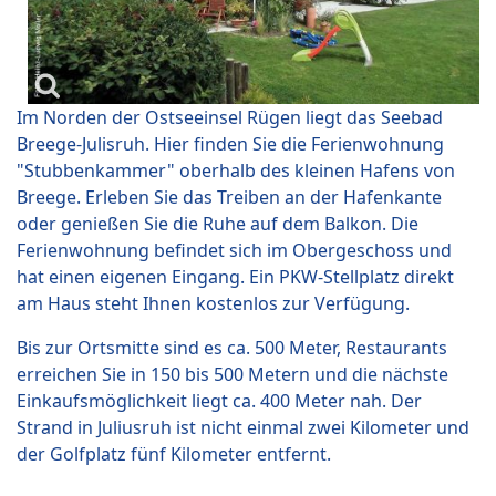
Im Norden der Ostseeinsel Rügen liegt das Seebad
Breege-Julisruh. Hier finden Sie die Ferienwohnung
"Stubbenkammer" oberhalb des kleinen Hafens von
Breege. Erleben Sie das Treiben an der Hafenkante
oder genießen Sie die Ruhe auf dem Balkon. Die
Ferienwohnung befindet sich im Obergeschoss und
hat einen eigenen Eingang. Ein PKW-Stellplatz direkt
am Haus steht Ihnen kostenlos zur Verfügung.
Bis zur Ortsmitte sind es ca. 500 Meter, Restaurants
erreichen Sie in 150 bis 500 Metern und die nächste
Einkaufsmöglichkeit liegt ca. 400 Meter nah. Der
Strand in Juliusruh ist nicht einmal zwei Kilometer und
der Golfplatz fünf Kilometer entfernt.