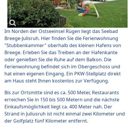
Im Norden der Ostseeinsel Rügen liegt das Seebad
Breege-Julisruh. Hier finden Sie die Ferienwohnung
"Stubbenkammer" oberhalb des kleinen Hafens von
Breege. Erleben Sie das Treiben an der Hafenkante
oder genießen Sie die Ruhe auf dem Balkon. Die
Ferienwohnung befindet sich im Obergeschoss und
hat einen eigenen Eingang. Ein PKW-Stellplatz direkt
am Haus steht Ihnen kostenlos zur Verfügung.
Bis zur Ortsmitte sind es ca. 500 Meter, Restaurants
erreichen Sie in 150 bis 500 Metern und die nächste
Einkaufsmöglichkeit liegt ca. 400 Meter nah. Der
Strand in Juliusruh ist nicht einmal zwei Kilometer und
der Golfplatz fünf Kilometer entfernt.