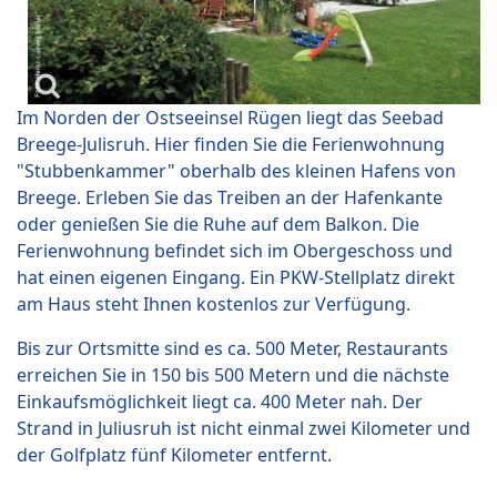
Im Norden der Ostseeinsel Rügen liegt das Seebad
Breege-Julisruh. Hier finden Sie die Ferienwohnung
"Stubbenkammer" oberhalb des kleinen Hafens von
Breege. Erleben Sie das Treiben an der Hafenkante
oder genießen Sie die Ruhe auf dem Balkon. Die
Ferienwohnung befindet sich im Obergeschoss und
hat einen eigenen Eingang. Ein PKW-Stellplatz direkt
am Haus steht Ihnen kostenlos zur Verfügung.
Bis zur Ortsmitte sind es ca. 500 Meter, Restaurants
erreichen Sie in 150 bis 500 Metern und die nächste
Einkaufsmöglichkeit liegt ca. 400 Meter nah. Der
Strand in Juliusruh ist nicht einmal zwei Kilometer und
der Golfplatz fünf Kilometer entfernt.