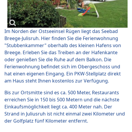
Im Norden der Ostseeinsel Rügen liegt das Seebad
Breege-Julisruh. Hier finden Sie die Ferienwohnung
"Stubbenkammer" oberhalb des kleinen Hafens von
Breege. Erleben Sie das Treiben an der Hafenkante
oder genießen Sie die Ruhe auf dem Balkon. Die
Ferienwohnung befindet sich im Obergeschoss und
hat einen eigenen Eingang. Ein PKW-Stellplatz direkt
am Haus steht Ihnen kostenlos zur Verfügung.
Bis zur Ortsmitte sind es ca. 500 Meter, Restaurants
erreichen Sie in 150 bis 500 Metern und die nächste
Einkaufsmöglichkeit liegt ca. 400 Meter nah. Der
Strand in Juliusruh ist nicht einmal zwei Kilometer und
der Golfplatz fünf Kilometer entfernt.