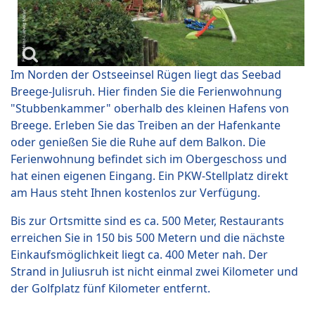
Im Norden der Ostseeinsel Rügen liegt das Seebad
Breege-Julisruh. Hier finden Sie die Ferienwohnung
"Stubbenkammer" oberhalb des kleinen Hafens von
Breege. Erleben Sie das Treiben an der Hafenkante
oder genießen Sie die Ruhe auf dem Balkon. Die
Ferienwohnung befindet sich im Obergeschoss und
hat einen eigenen Eingang. Ein PKW-Stellplatz direkt
am Haus steht Ihnen kostenlos zur Verfügung.
Bis zur Ortsmitte sind es ca. 500 Meter, Restaurants
erreichen Sie in 150 bis 500 Metern und die nächste
Einkaufsmöglichkeit liegt ca. 400 Meter nah. Der
Strand in Juliusruh ist nicht einmal zwei Kilometer und
der Golfplatz fünf Kilometer entfernt.