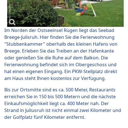
Im Norden der Ostseeinsel Rügen liegt das Seebad
Breege-Julisruh. Hier finden Sie die Ferienwohnung
"Stubbenkammer" oberhalb des kleinen Hafens von
Breege. Erleben Sie das Treiben an der Hafenkante
oder genießen Sie die Ruhe auf dem Balkon. Die
Ferienwohnung befindet sich im Obergeschoss und
hat einen eigenen Eingang. Ein PKW-Stellplatz direkt
am Haus steht Ihnen kostenlos zur Verfügung.
Bis zur Ortsmitte sind es ca. 500 Meter, Restaurants
erreichen Sie in 150 bis 500 Metern und die nächste
Einkaufsmöglichkeit liegt ca. 400 Meter nah. Der
Strand in Juliusruh ist nicht einmal zwei Kilometer und
der Golfplatz fünf Kilometer entfernt.