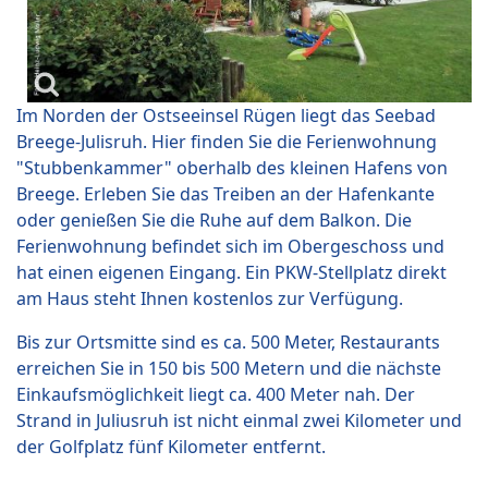
Im Norden der Ostseeinsel Rügen liegt das Seebad
Breege-Julisruh. Hier finden Sie die Ferienwohnung
"Stubbenkammer" oberhalb des kleinen Hafens von
Breege. Erleben Sie das Treiben an der Hafenkante
oder genießen Sie die Ruhe auf dem Balkon. Die
Ferienwohnung befindet sich im Obergeschoss und
hat einen eigenen Eingang. Ein PKW-Stellplatz direkt
am Haus steht Ihnen kostenlos zur Verfügung.
Bis zur Ortsmitte sind es ca. 500 Meter, Restaurants
erreichen Sie in 150 bis 500 Metern und die nächste
Einkaufsmöglichkeit liegt ca. 400 Meter nah. Der
Strand in Juliusruh ist nicht einmal zwei Kilometer und
der Golfplatz fünf Kilometer entfernt.