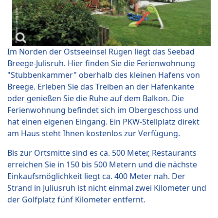
Im Norden der Ostseeinsel Rügen liegt das Seebad
Breege-Julisruh. Hier finden Sie die Ferienwohnung
"Stubbenkammer" oberhalb des kleinen Hafens von
Breege. Erleben Sie das Treiben an der Hafenkante
oder genießen Sie die Ruhe auf dem Balkon. Die
Ferienwohnung befindet sich im Obergeschoss und
hat einen eigenen Eingang. Ein PKW-Stellplatz direkt
am Haus steht Ihnen kostenlos zur Verfügung.
Bis zur Ortsmitte sind es ca. 500 Meter, Restaurants
erreichen Sie in 150 bis 500 Metern und die nächste
Einkaufsmöglichkeit liegt ca. 400 Meter nah. Der
Strand in Juliusruh ist nicht einmal zwei Kilometer und
der Golfplatz fünf Kilometer entfernt.