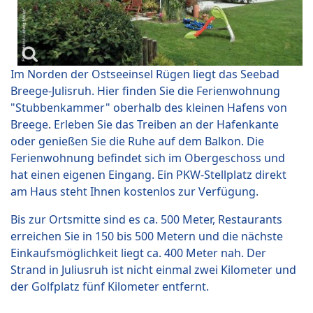
Im Norden der Ostseeinsel Rügen liegt das Seebad
Breege-Julisruh. Hier finden Sie die Ferienwohnung
"Stubbenkammer" oberhalb des kleinen Hafens von
Breege. Erleben Sie das Treiben an der Hafenkante
oder genießen Sie die Ruhe auf dem Balkon. Die
Ferienwohnung befindet sich im Obergeschoss und
hat einen eigenen Eingang. Ein PKW-Stellplatz direkt
am Haus steht Ihnen kostenlos zur Verfügung.
Bis zur Ortsmitte sind es ca. 500 Meter, Restaurants
erreichen Sie in 150 bis 500 Metern und die nächste
Einkaufsmöglichkeit liegt ca. 400 Meter nah. Der
Strand in Juliusruh ist nicht einmal zwei Kilometer und
der Golfplatz fünf Kilometer entfernt.