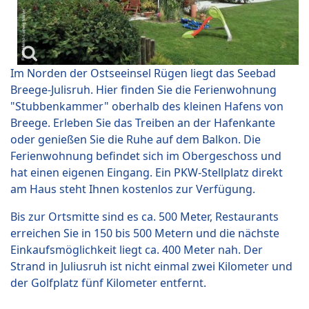
Im Norden der Ostseeinsel Rügen liegt das Seebad
Breege-Julisruh. Hier finden Sie die Ferienwohnung
"Stubbenkammer" oberhalb des kleinen Hafens von
Breege. Erleben Sie das Treiben an der Hafenkante
oder genießen Sie die Ruhe auf dem Balkon. Die
Ferienwohnung befindet sich im Obergeschoss und
hat einen eigenen Eingang. Ein PKW-Stellplatz direkt
am Haus steht Ihnen kostenlos zur Verfügung.
Bis zur Ortsmitte sind es ca. 500 Meter, Restaurants
erreichen Sie in 150 bis 500 Metern und die nächste
Einkaufsmöglichkeit liegt ca. 400 Meter nah. Der
Strand in Juliusruh ist nicht einmal zwei Kilometer und
der Golfplatz fünf Kilometer entfernt.