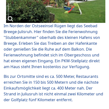
Im Norden der Ostseeinsel Rügen liegt das Seebad
Breege-Julisruh. Hier finden Sie die Ferienwohnung
"Stubbenkammer" oberhalb des kleinen Hafens von
Breege. Erleben Sie das Treiben an der Hafenkante
oder genießen Sie die Ruhe auf dem Balkon. Die
Ferienwohnung befindet sich im Obergeschoss und
hat einen eigenen Eingang. Ein PKW-Stellplatz direkt
am Haus steht Ihnen kostenlos zur Verfügung.
Bis zur Ortsmitte sind es ca. 500 Meter, Restaurants
erreichen Sie in 150 bis 500 Metern und die nächste
Einkaufsmöglichkeit liegt ca. 400 Meter nah. Der
Strand in Juliusruh ist nicht einmal zwei Kilometer und
der Golfplatz fünf Kilometer entfernt.