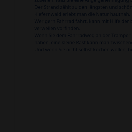
zusehen. Falls Sie eine Angelgenehmigung
Der Strand zählt zu den längsten und schö
Kiefernwald erlebt man die Natur hautnah.
Wer gern Fahrrad fährt, kann mit Hilfe de
verweilen vorfinden.
Wenn Sie dem Fahrradweg an der Tramper Wi
haben, eine kleine Rast kann man zwischend
Und wenn Sie nicht selbst kochen wollen, b