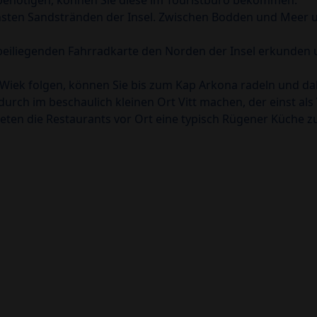
 benötigen, können Sie diese im Touristbüro bekommen.
nsten Sandstränden der Insel. Zwischen Bodden und Meer un
r beiliegenden Fahrradkarte den Norden der Insel erkunden
ek folgen, können Sie bis zum Kap Arkona radeln und dabe
urch im beschaulich kleinen Ort Vitt machen, der einst als
ieten die Restaurants vor Ort eine typisch Rügener Küche z