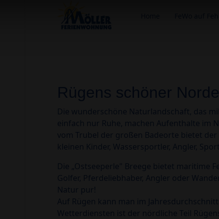
Home
FeWo auf Fe
Rügens schöner Nord
Die wunderschöne Naturlandschaft, das mil
einfach nur Ruhe, machen Aufenthalte im N
vom Trubel der großen Badeorte bietet der 
kleinen Kinder, Wassersportler, Angler, Sp
Die „Ostseeperle" Breege bietet maritime F
Golfer, Pferdeliebhaber, Angler oder Wandere
Natur pur!
Auf Rügen kann man im Jahresdurchschnitt
Wetterdiensten ist der nördliche Teil Rüge