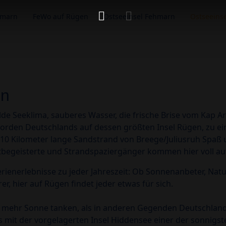
hmarn
FeWo auf Rügen
Ostseeinsel Fehmarn
Ostseeins
en
de Seeklima, sauberes Wasser, die frische Brise vom Kap 
orden Deutschlands auf dessen größten Insel Rügen, zu ei
10 Kilometer lange Sandstrand von Breege/Juliusruh Spaß u
ortbegeisterte und Strandspaziergänger kommen hier voll auf
erienerlebnisse zu jeder Jahreszeit: Ob Sonnenanbeter, Nat
r, hier auf Rügen findet jeder etwas für sich.
 mehr Sonne tanken, als in anderen Gegenden Deutschlan
ns mit der vorgelagerten Insel Hiddensee einer der sonnigst