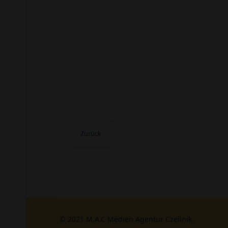
Zurück
© 2021 M.A.C Medien Agentur Czellnik