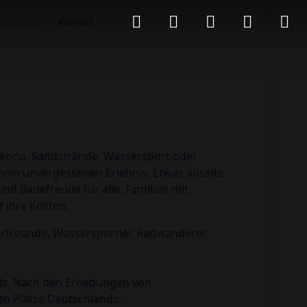
el Rügen
Kontakt
Arkona, Sandstrände, Wassersport oder
nem unvergessenen Erlebnis. Etwas abseits
nd Badefreude für alle. Familien mit
 ihre Kosten.
urfreunde, Wassersportler, Radwanderer,
ds. Nach den Erhebungen von
en Plätze Deutschlands.