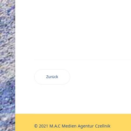
Zurück
© 2021 M.A.C Medien Agentur Czellnik