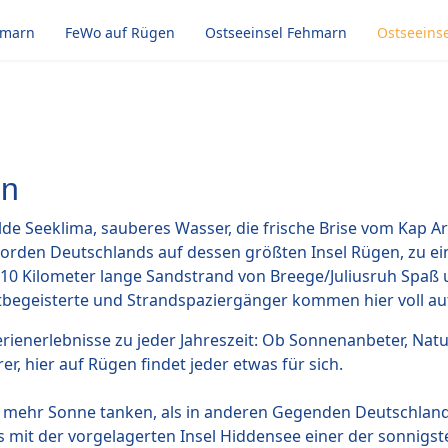
hmarn
FeWo auf Rügen
Ostseeinsel Fehmarn
Ostseeins
en
de Seeklima, sauberes Wasser, die frische Brise vom Kap 
orden Deutschlands auf dessen größten Insel Rügen, zu ei
10 Kilometer lange Sandstrand von Breege/Juliusruh Spaß u
ortbegeisterte und Strandspaziergänger kommen hier voll auf
erienerlebnisse zu jeder Jahreszeit: Ob Sonnenanbeter, Nat
r, hier auf Rügen findet jeder etwas für sich.
 mehr Sonne tanken, als in anderen Gegenden Deutschlan
ns mit der vorgelagerten Insel Hiddensee einer der sonnigst