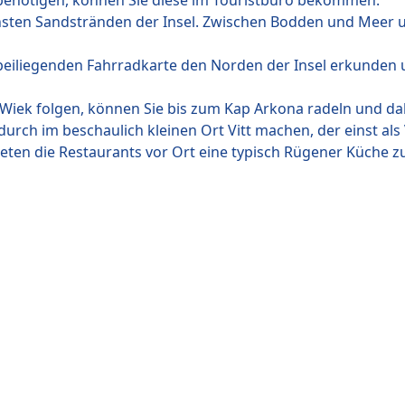
 benötigen, können Sie diese im Touristbüro bekommen.
nsten Sandstränden der Insel. Zwischen Bodden und Meer un
r beiliegenden Fahrradkarte den Norden der Insel erkunden
ek folgen, können Sie bis zum Kap Arkona radeln und dabe
urch im beschaulich kleinen Ort Vitt machen, der einst als
ieten die Restaurants vor Ort eine typisch Rügener Küche z