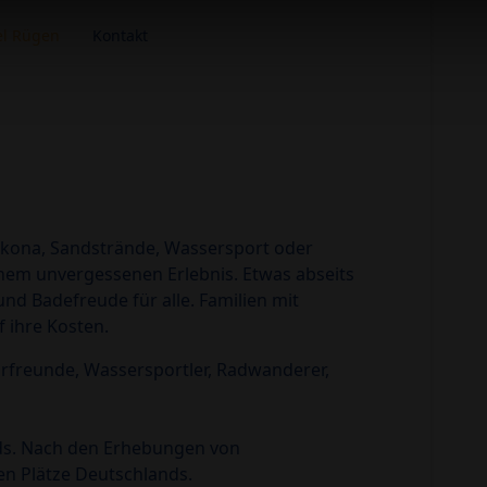
el Rügen
Kontakt
Arkona, Sandstrände, Wassersport oder
nem unvergessenen Erlebnis. Etwas abseits
nd Badefreude für alle. Familien mit
 ihre Kosten.
urfreunde, Wassersportler, Radwanderer,
ds. Nach den Erhebungen von
en Plätze Deutschlands.