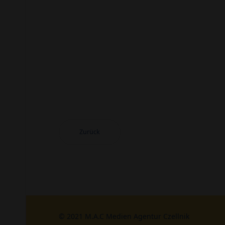
Zurück
© 2021 M.A.C Medien Agentur Czellnik