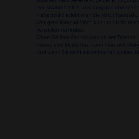
zusehen. Falls Sie eine Angelgenehmigung
Der Strand zählt zu den längsten und schö
Kiefernwald erlebt man die Natur hautnah.
Wer gern Fahrrad fährt, kann mit Hilfe de
verweilen vorfinden.
Wenn Sie dem Fahrradweg an der Tramper Wi
haben, eine kleine Rast kann man zwischend
Und wenn Sie nicht selbst kochen wollen, b