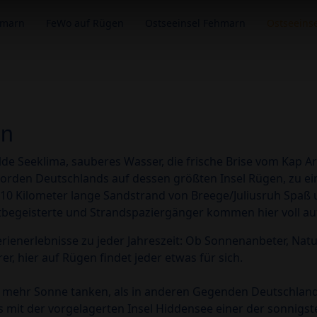
hmarn
FeWo auf Rügen
Ostseeinsel Fehmarn
Ostseeins
en
de Seeklima, sauberes Wasser, die frische Brise vom Kap 
orden Deutschlands auf dessen größten Insel Rügen, zu ei
10 Kilometer lange Sandstrand von Breege/Juliusruh Spaß u
ortbegeisterte und Strandspaziergänger kommen hier voll auf
erienerlebnisse zu jeder Jahreszeit: Ob Sonnenanbeter, Nat
r, hier auf Rügen findet jeder etwas für sich.
 mehr Sonne tanken, als in anderen Gegenden Deutschlan
ns mit der vorgelagerten Insel Hiddensee einer der sonnigst