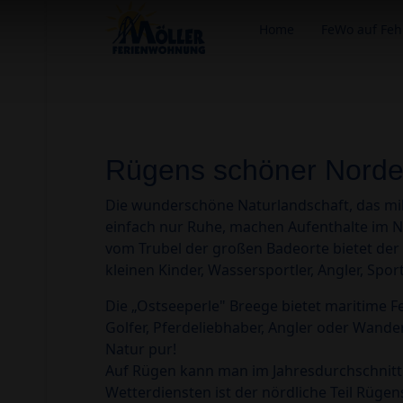
Home
FeWo auf Fe
Rügens schöner Nord
Die wunderschöne Naturlandschaft, das mil
einfach nur Ruhe, machen Aufenthalte im N
vom Trubel der großen Badeorte bietet der 
kleinen Kinder, Wassersportler, Angler, Sp
Die „Ostseeperle" Breege bietet maritime F
Golfer, Pferdeliebhaber, Angler oder Wandere
Natur pur!
Auf Rügen kann man im Jahresdurchschnitt
Wetterdiensten ist der nördliche Teil Rüge