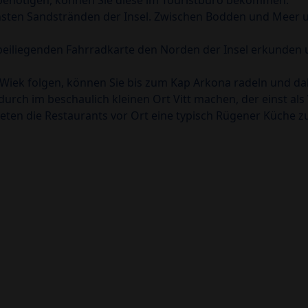
 benötigen, können Sie diese im Touristbüro bekommen.
nsten Sandstränden der Insel. Zwischen Bodden und Meer un
r beiliegenden Fahrradkarte den Norden der Insel erkunden
ek folgen, können Sie bis zum Kap Arkona radeln und dabe
urch im beschaulich kleinen Ort Vitt machen, der einst als
ieten die Restaurants vor Ort eine typisch Rügener Küche z